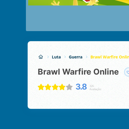
Luta
Guerra
Brawl Warfire Onli
Brawl Warfire Online
3.8
326
Avaliação: