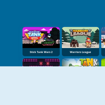
Stick Tank Wars 2
Warriors League
Neon Battle Tank
Tank Fury