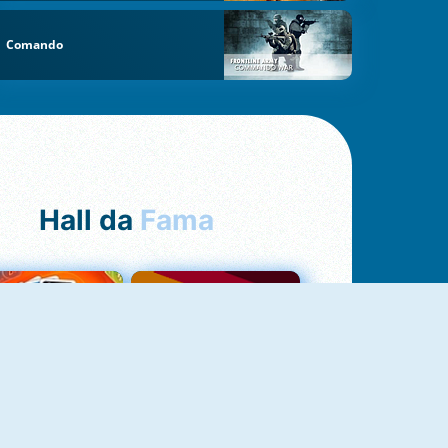
Comando
Hall da
Fama
NOVO
Uno Online
Quizzland