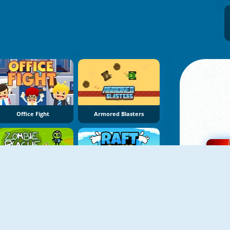
Office Fight
Armored Blasters
Zombie Plague
Raft Royale