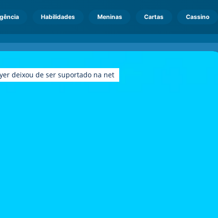
igência
Habilidades
Meninas
Cartas
Cassino
yer deixou de ser suportado na net