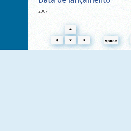
2007
space
NOVO
NOVO
I8 City Driver
GT Traffic Racer
NOVO
NOVO