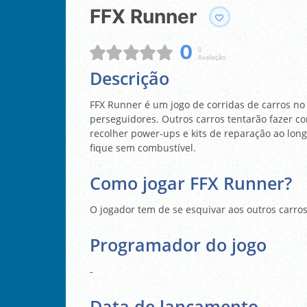
FFX Runner
0
0
Avaliação:
Descrição
FFX Runner é um jogo de corridas de carros n
perseguidores. Outros carros tentarão fazer c
recolher power-ups e kits de reparação ao long
fique sem combustível.
Como jogar FFX Runner?
O jogador tem de se esquivar aos outros carro
Programador do jogo
-
Data de lançamento