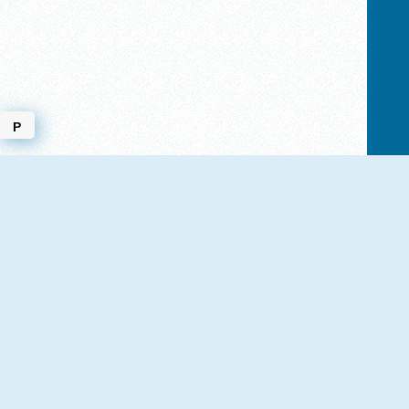
P
NOVO
NOVO
Police Traffic Racer
Luxury Highway Cars
NOVO
NOVO