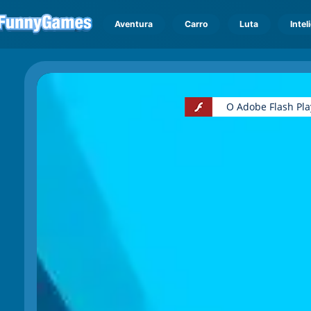
Aventura
Carro
Luta
Intel
O Adobe Flash Pla