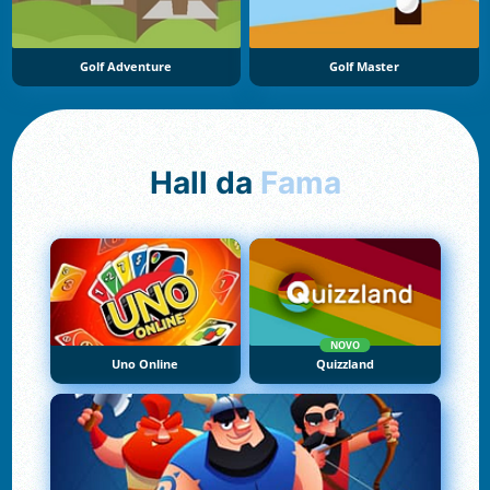
Golf Adventure
Golf Master
Hall da
Fama
NOVO
Uno Online
Quizzland