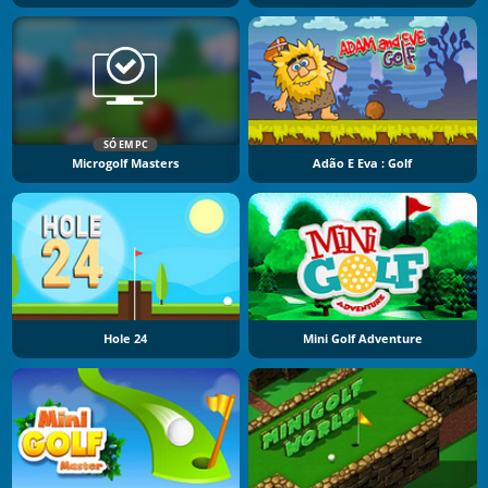
SÓ EM PC
Microgolf Masters
Adão E Eva : Golf
Hole 24
Mini Golf Adventure