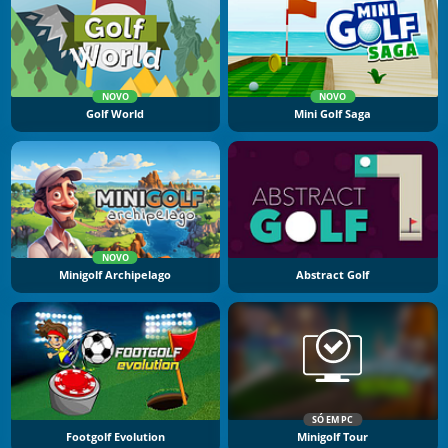
NOVO
NOVO
Golf World
Mini Golf Saga
NOVO
Minigolf Archipelago
Abstract Golf
SÓ EM PC
Footgolf Evolution
Minigolf Tour