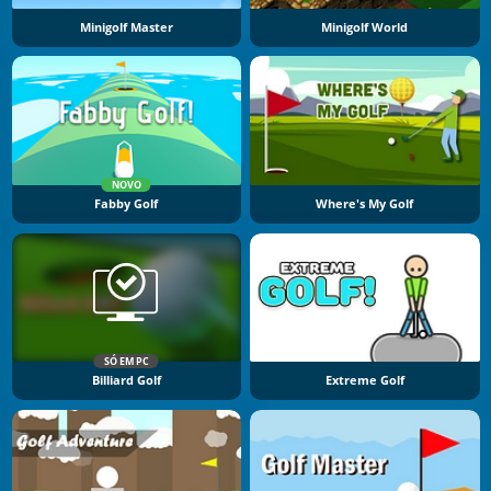
Minigolf Master
Minigolf World
NOVO
Fabby Golf
Where's My Golf
SÓ EM PC
Billiard Golf
Extreme Golf