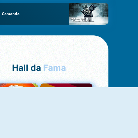
Comando
Hall da
Fama
NOVO
Uno Online
Quizzland