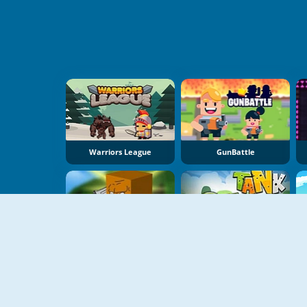
Warriors League
GunBattle
Battlecube.io
Tank Fury