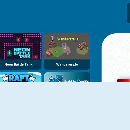
Neon Battle Tank
Wanderers.io
NOVO
Raft Royale
Tanque Bolha 1