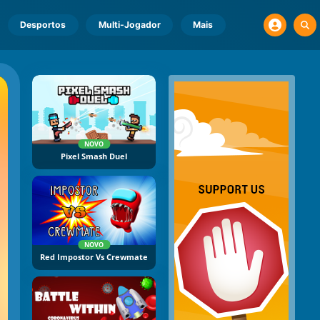
Desportos
Multi-Jogador
Mais
NOVO
Pixel Smash Duel
NOVO
Red Impostor Vs Crewmate