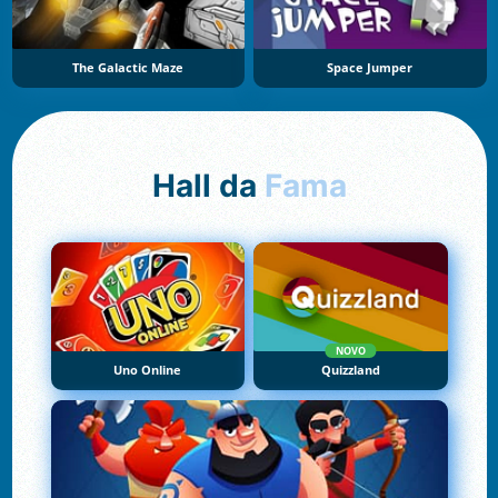
The Galactic Maze
Space Jumper
Hall da
Fama
NOVO
Uno Online
Quizzland