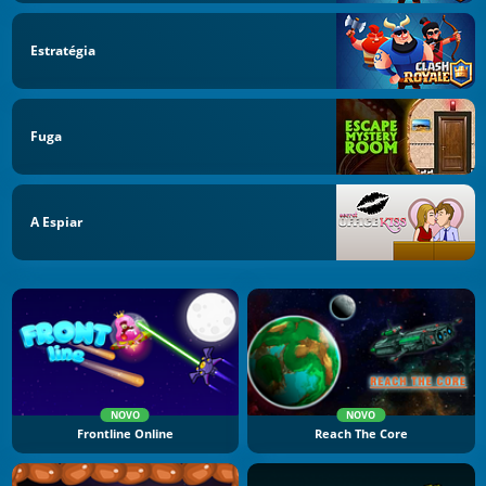
Estratégia
Fuga
A Espiar
NOVO
NOVO
Frontline Online
Reach The Core