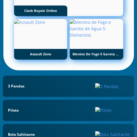
Clash Royale Online
Assault Zone
Menino De Fogo E Garota De Água 5: Elementos
3 Pandas
Piloto
Bola Saltitante