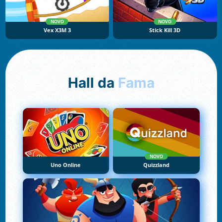
NOVO
NOVO
Vex X3M 3
Stick Kill 3D
Hall da
Fama
NOVO
Uno Online
Quizzland