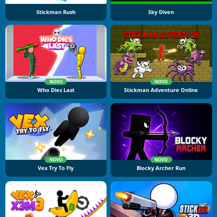
Stickman Rush
Sky Diven
NOVO
NOVO
Who Dies Last
Stickman Adventure Online
NOVO
NOVO
Vex Try To Fly
Blocky Archer Run