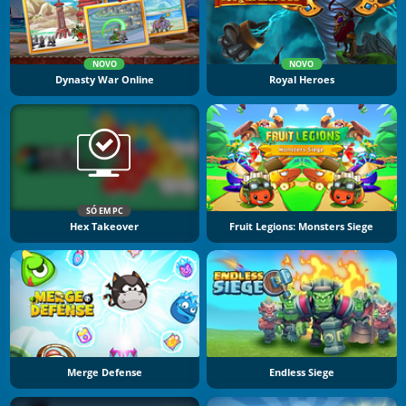
NOVO
NOVO
Dynasty War Online
Royal Heroes
SÓ EM PC
Hex Takeover
Fruit Legions: Monsters Siege
Merge Defense
Endless Siege