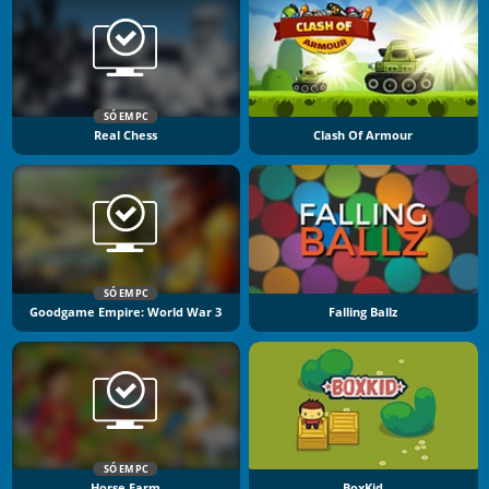
SÓ EM PC
Real Chess
Clash Of Armour
SÓ EM PC
Goodgame Empire: World War 3
Falling Ballz
SÓ EM PC
Horse Farm
BoxKid