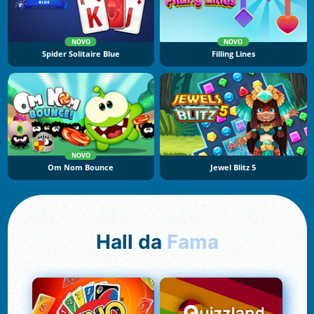
NOVO
NOVO
Spider Solitaire Blue
Filling Lines
NOVO
Om Nom Bounce
Jewel Blitz 5
Hall da
Fama