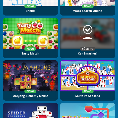
NOVO
NOVO
Brickz!
Word Search Online
NOVO
SÓ EM PC
Tasty Match
Car Smasher!
NOVO
NOVO
Mahjong Alchemy Online
Solitaire Seasons