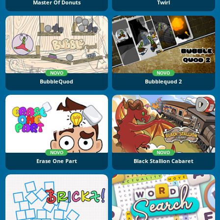
Master Of Donuts
Twirl
NOVO
NOVO
BubbleQuod
Bubblequod 2
NOVO
NOVO
Erase One Part
Black Stallion Cabaret