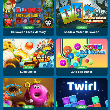
NOVO
NOVO
Halloween Faces Memory
Shadow Match Halloween
NOVO
NOVO
Ludibubbles
2048 Ball Buster
NOVO
NOVO