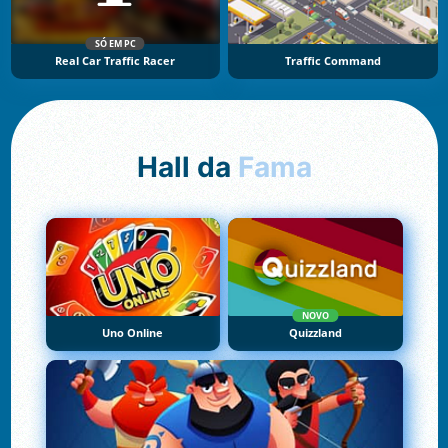
SÓ EM PC
Real Car Traffic Racer
Traffic Command
Hall da
Fama
NOVO
Uno Online
Quizzland