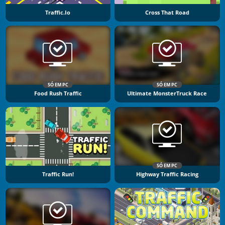
Traffic.io
Cross That Road
SÓ EM PC
SÓ EM PC
Food Rush Traffic
Ultimate MonsterTruck Race
SÓ EM PC
Traffic Run!
Highway Traffic Racing