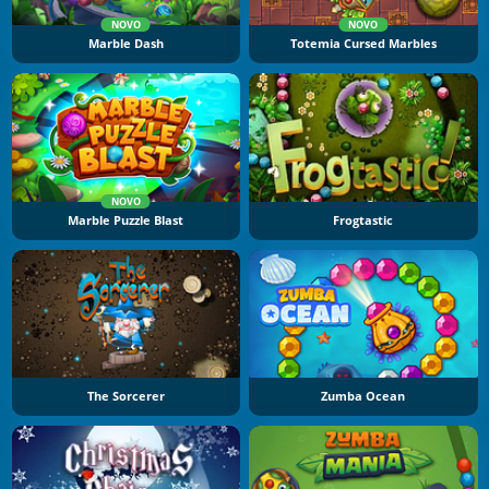
NOVO
NOVO
Marble Dash
Totemia Cursed Marbles
NOVO
Marble Puzzle Blast
Frogtastic
The Sorcerer
Zumba Ocean