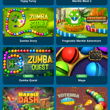
Topsy Turvy
Marble Blast 2
NOVO
NOVO
Zumba Story
Frogtastic Marble Adventure
NOVO
NOVO
Zumba Quest
Maya