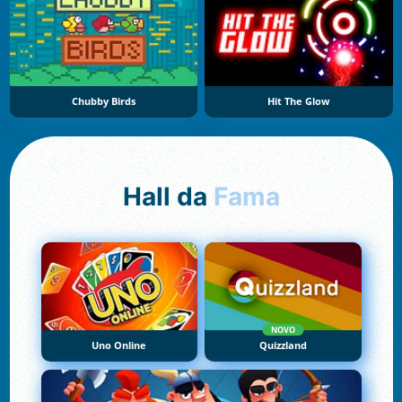
Chubby Birds
Hit The Glow
Hall da
Fama
NOVO
Uno Online
Quizzland