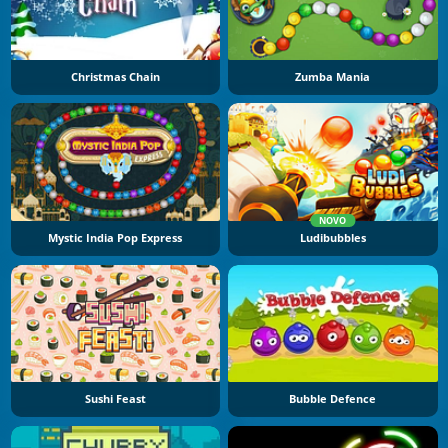
Christmas Chain
Zumba Mania
NOVO
Mystic India Pop Express
Ludibubbles
Sushi Feast
Bubble Defence