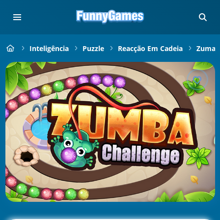
Inteligência
Puzzle
Reacção Em Cadeia
Zuma