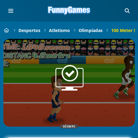
Desportos
Atletismo
Olimpíadas
100 Meter Sp
SÓ EM PC