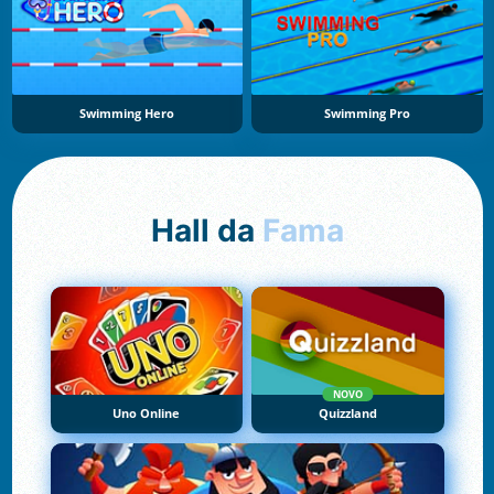
Swimming Hero
Swimming Pro
Hall da
Fama
NOVO
Uno Online
Quizzland