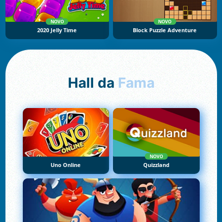
NOVO
NOVO
2020 Jelly Time
Block Puzzle Adventure
Hall da
Fama
NOVO
Uno Online
Quizzland