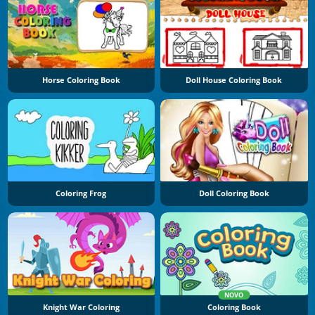
Horse Coloring Book
Doll House Coloring Book
Coloring Frog
Doll Coloring Book
NOVO
Knight War Coloring
Coloring Book