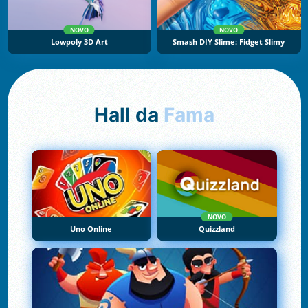
NOVO
NOVO
Lowpoly 3D Art
Smash DIY Slime: Fidget Slimy
Hall da
Fama
NOVO
Uno Online
Quizzland