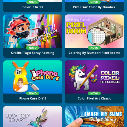
NOVO
NOVO
Color It In 3D
Pixel Fun: Color By Number
NOVO
NOVO
Graffiti Tags: Spray Painting
Coloring By Number: Pixel Rooms
NOVO
NOVO
Phone Case DIY 5
Color Pixel Art Classic