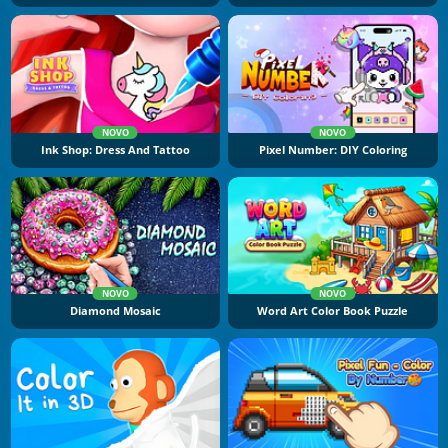
NOVO
NOVO
Ink Shop: Dress And Tattoo
Pixel Number: DIY Coloring
NOVO
NOVO
Diamond Mosaic
Word Art Color Book Puzzle