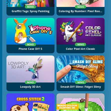
NOVO
NOVO
Graffiti Tags: Spray Painting
Coloring By Number: Pixel Rooms
NOVO
NOVO
Phone Case DIY 5
Color Pixel Art Classic
NOVO
NOVO
Lowpoly 3D Art
Smash DIY Slime: Fidget Slimy