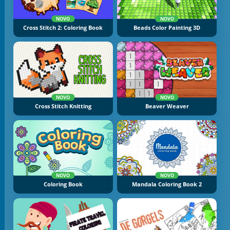
NOVO
NOVO
Cross Stitch 2: Coloring Book
Beads Color Painting 3D
NOVO
NOVO
Cross Stitch Knitting
Beaver Weaver
NOVO
NOVO
Coloring Book
Mandala Coloring Book 2