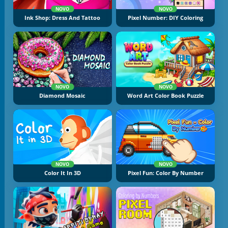
NOVO
NOVO
Ink Shop: Dress And Tattoo
Pixel Number: DIY Coloring
NOVO
NOVO
Diamond Mosaic
Word Art Color Book Puzzle
NOVO
NOVO
Color It In 3D
Pixel Fun: Color By Number