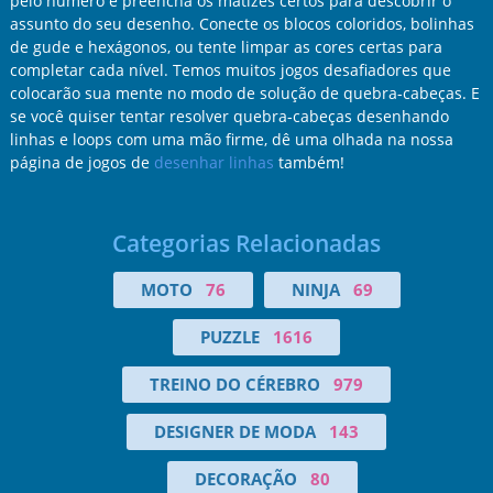
pelo número e preencha os matizes certos para descobrir o
assunto do seu desenho. Conecte os blocos coloridos, bolinhas
de gude e hexágonos, ou tente limpar as cores certas para
completar cada nível. Temos muitos jogos desafiadores que
colocarão sua mente no modo de solução de quebra-cabeças. E
se você quiser tentar resolver quebra-cabeças desenhando
linhas e loops com uma mão firme, dê uma olhada na nossa
página de jogos de
desenhar linhas
também!
Categorias Relacionadas
MOTO
76
NINJA
69
PUZZLE
1616
TREINO DO CÉREBRO
979
DESIGNER DE MODA
143
DECORAÇÃO
80