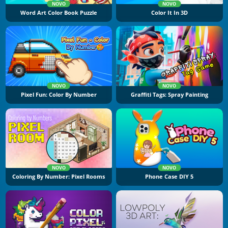
NOVO
NOVO
Word Art Color Book Puzzle
Color It In 3D
NOVO
NOVO
Pixel Fun: Color By Number
Graffiti Tags: Spray Painting
NOVO
NOVO
Coloring By Number: Pixel Rooms
Phone Case DIY 5