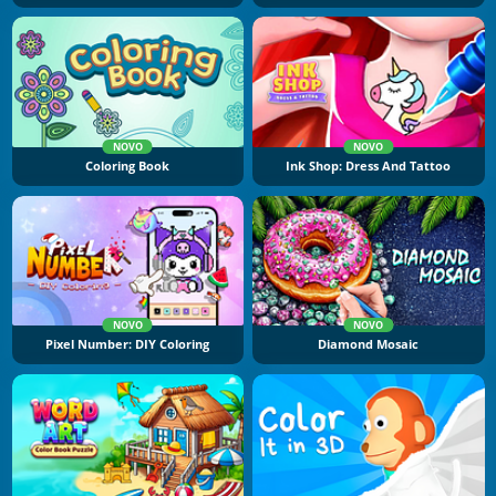
NOVO
NOVO
Coloring Book
Ink Shop: Dress And Tattoo
NOVO
NOVO
Pixel Number: DIY Coloring
Diamond Mosaic