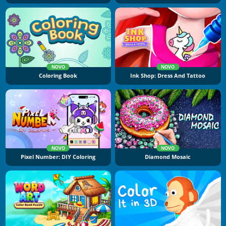
NOVO
NOVO
Coloring Book
Ink Shop: Dress And Tattoo
NOVO
NOVO
Pixel Number: DIY Coloring
Diamond Mosaic