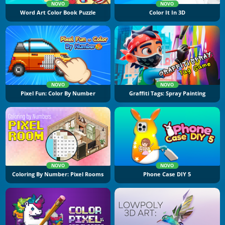
NOVO
NOVO
Word Art Color Book Puzzle
Color It In 3D
NOVO
NOVO
Pixel Fun: Color By Number
Graffiti Tags: Spray Painting
NOVO
NOVO
Coloring By Number: Pixel Rooms
Phone Case DIY 5