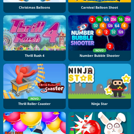
Christmas Balloons
Carnival Balloon Shoot
NOVO
Thrill Rush 4
Number Bubble Shooter
NOVO
Thrill Roller Coaster
Ninja Star