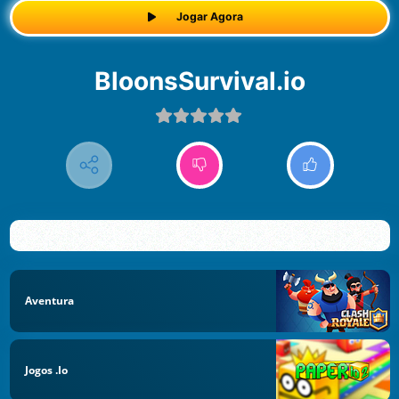
Jogar Agora
BloonsSurvival.io
Aventura
Jogos .io