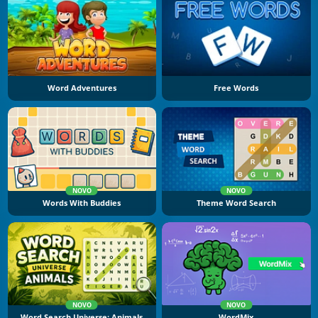
Word Adventures
Free Words
NOVO
NOVO
Words With Buddies
Theme Word Search
NOVO
NOVO
Word Search Universe: Animals
WordMix