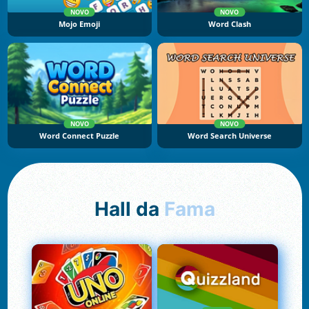
NOVO
NOVO
Mojo Emoji
Word Clash
NOVO
NOVO
Word Connect Puzzle
Word Search Universe
Hall da
Fama