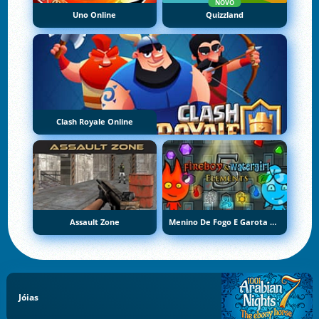
NOVO
Uno Online
Quizzland
Clash Royale Online
Assault Zone
Menino De Fogo E Garota De Água 5: Elementos
Jóias