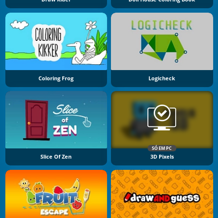
Coloring Frog
Logicheck
SÓ EM PC
Slice Of Zen
3D Pixels