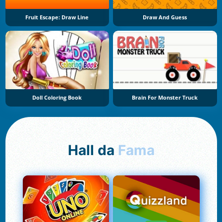
Fruit Escape: Draw Line
Draw And Guess
Doll Coloring Book
Brain For Monster Truck
Hall da
Fama