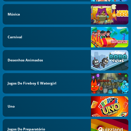
Música
Carnival
Desenhos Animados
Jogos De Fireboy E Watergirl
Uno
Jogos Do Preparatório