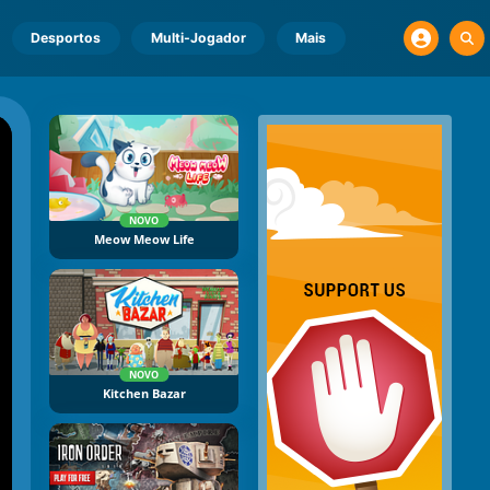
Desportos
Multi-Jogador
Mais
NOVO
Meow Meow Life
NOVO
Kitchen Bazar