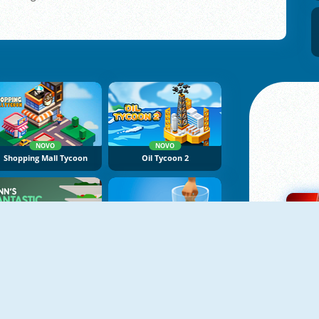
NOVO
NOVO
Shopping Mall Tycoon
Oil Tycoon 2
Finn's Fantastic Food Machine
Blend It Perfect