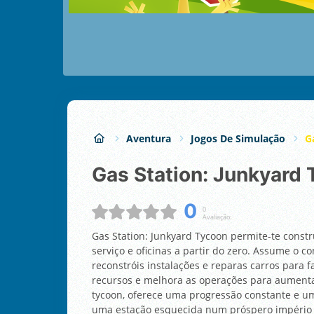
Aventura
Jogos De Simulação
G
Gas Station: Junkyard
0
0
Avaliação:
Gas Station: Junkyard Tycoon permite-te constru
serviço e oficinas a partir do zero. Assume o 
reconstróis instalações e reparas carros para f
recursos e melhora as operações para aumentar
tycoon, oferece uma progressão constante e um
uma estação esquecida num próspero império