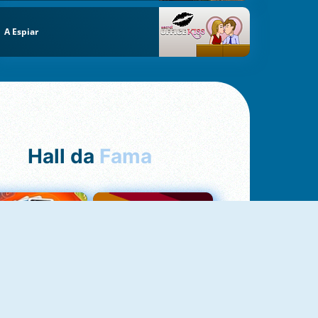
A Espiar
Hall da
Fama
NOVO
Uno Online
Quizzland