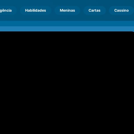
igência
Habilidades
Meninas
Cartas
Cassino