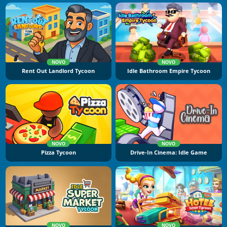
NOVO
NOVO
Rent Out Landlord Tycoon
Idle Bathroom Empire Tycoon
NOVO
NOVO
Pizza Tycoon
Drive-In Cinema: Idle Game
NOVO
NOVO