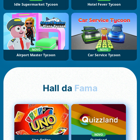
Idle Supermarket Tycoon
Hotel Fever Tycoon
NOVO
NOVO
Airport Master Tycoon
Car Service Tycoon
Hall da
Fama
NOVO