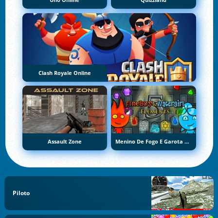
Uno Online
Quizzland
Clash Royale Online
Assault Zone
Menino De Fogo E Garota De Água 5: Elementos
Piloto