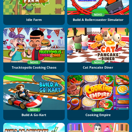
NOVO
Idle Farm
Build A Rollercoaster Simulator
NOVO
NOVO
Trucktopolis Cooking Chaos
Cat Pancake Diner
NOVO
NOVO
Build A Go-Kart
Cooking Empire