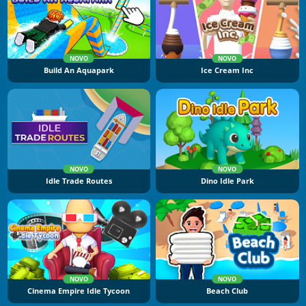
NOVO
NOVO
Build An Aquapark
Ice Cream Inc
NOVO
NOVO
Idle Trade Routes
Dino Idle Park
NOVO
NOVO
Cinema Empire Idle Tycoon
Beach Club