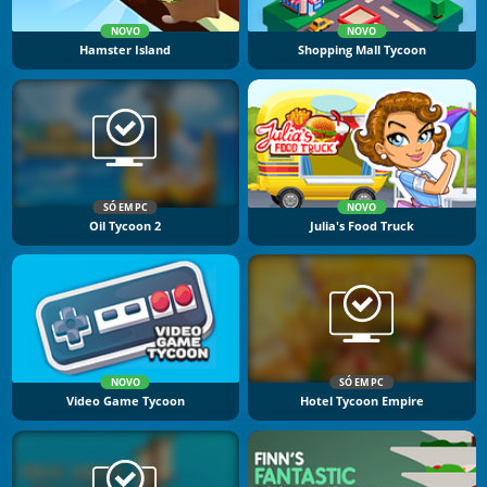
NOVO
NOVO
Hamster Island
Shopping Mall Tycoon
SÓ EM PC
NOVO
Oil Tycoon 2
Julia's Food Truck
NOVO
SÓ EM PC
Video Game Tycoon
Hotel Tycoon Empire