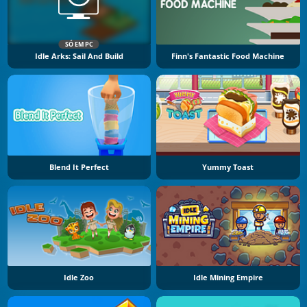
SÓ EM PC
Idle Arks: Sail And Build
Finn's Fantastic Food Machine
Blend It Perfect
Yummy Toast
Idle Zoo
Idle Mining Empire