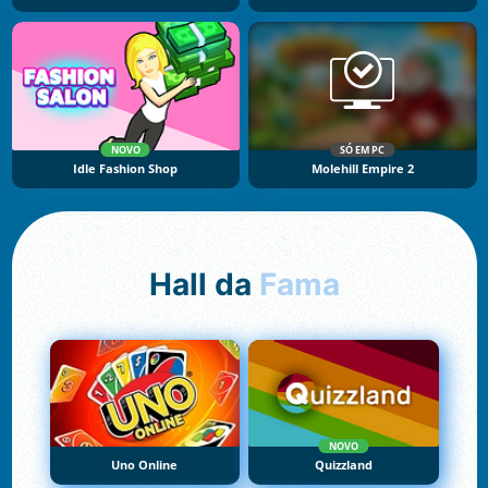
NOVO
SÓ EM PC
Idle Fashion Shop
Molehill Empire 2
Hall da
Fama
NOVO
Uno Online
Quizzland