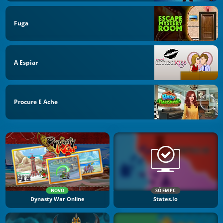
Fuga
A Espiar
Procure E Ache
NOVO
SÓ EM PC
Dynasty War Online
States.io