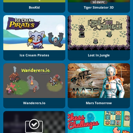
SÓ EM PC
BoxKid
Tiger Simulator 3D
Ice Cream Pirates
Lost In Jungle
Wanderers.io
Mars Tomorrow