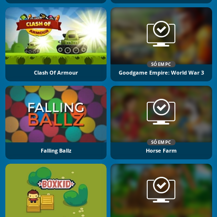
SÓ EM PC
Clash Of Armour
Goodgame Empire: World War 3
SÓ EM PC
Falling Ballz
Horse Farm