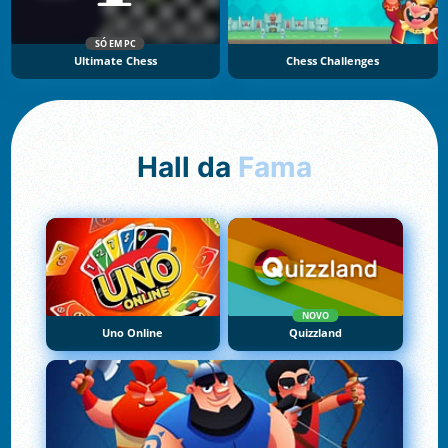
SÓ EM PC
Ultimate Chess
Chess Challenges
Hall da
Fama
NOVO
Uno Online
Quizzland