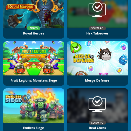
NOVO
SÓ EM PC
Royal Heroes
Hex Takeover
Fruit Legions: Monsters Siege
Merge Defense
SÓ EM PC
Endless Siege
Real Chess