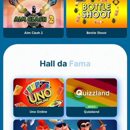
Aim Clash 2
Bottle Shoot
Hall da
Fama
NOVO
Uno Online
Quizzland