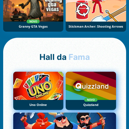
NOVO
Granny GTA Vegas
Stickman Archer: Shooting Arrows
Hall da
Fama
NOVO
Uno Online
Quizzland