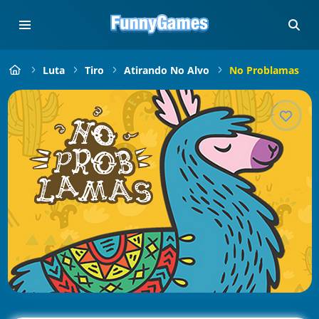
Luta
Tiro
Atirando No Alvo
No Problamas