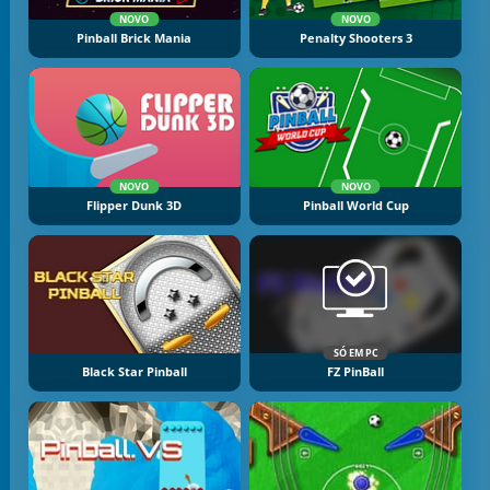
NOVO
NOVO
Pinball Brick Mania
Penalty Shooters 3
NOVO
NOVO
Flipper Dunk 3D
Pinball World Cup
SÓ EM PC
Black Star Pinball
FZ PinBall