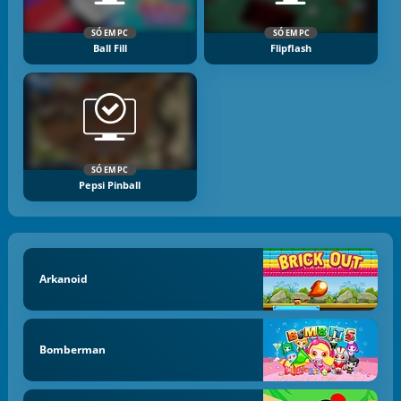
SÓ EM PC
SÓ EM PC
Ball Fill
Flipflash
SÓ EM PC
Pepsi Pinball
Arkanoid
Bomberman