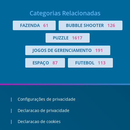
Categorias Relacionadas
FAZENDA
61
BUBBLE SHOOTER
126
PUZZLE
1617
JOGOS DE GERENCIAMENTO
191
ESPAÇO
87
FUTEBOL
113
Configurações de privacidade
Declaracao de privacidade
Declaracao de cookies