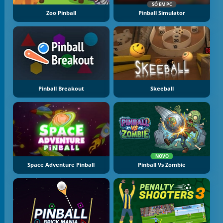
SÓ EM PC
Zoo Pinball
Pinball Simulator
Pinball Breakout
Skeeball
NOVO
Space Adventure Pinball
Pinball Vs Zombie