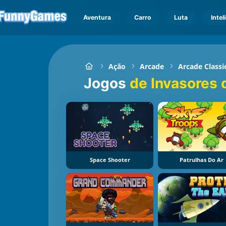
Aventura
Carro
Luta
Intel
Ação
Arcade
Arcade Classi
Jogos
de Invasores 
Space Shooter
Patrulhas Do Ar