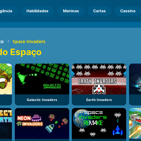
igência
Habilidades
Meninas
Cartas
Cassino
co
Space Invaders
do Espaço
Galactic Invaders
Earth Invaders