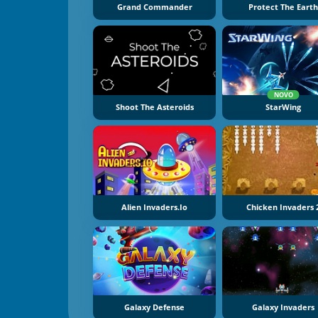
Grand Commander
Protect The Eart
NOVO
Shoot The Asteroids
StarWing
Alien Invaders.io
Chicken Invaders 
Galaxy Defense
Galaxy Invaders