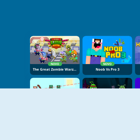
NOVO
NOVO
The Great Zombie Warzone
Noob Vs Pro 3
NOVO
NOVO
Mr Noob Vs Zombies
Zombie Catcher Online