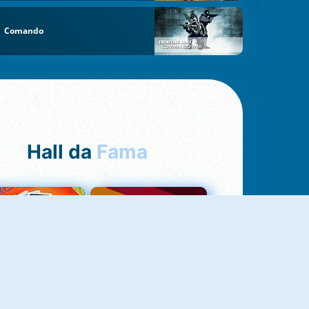
Comando
Hall da
Fama
NOVO
Uno Online
Quizzland