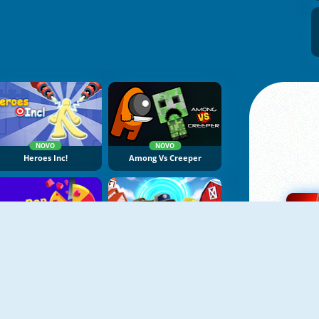
NOVO
NOVO
Heroes Inc!
Among Vs Creeper
NOVO
NOVO
Color Pop 3D
Top Guns IO