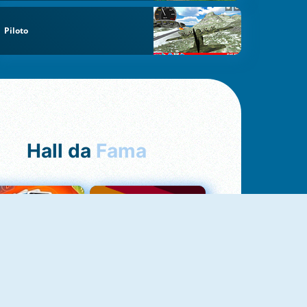
Piloto
Hall da
Fama
NOVO
Uno Online
Quizzland