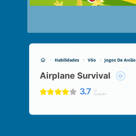
Habilidades
Vôo
Jogos De Avião
Airplane Survival
3.7
27
Avaliação: