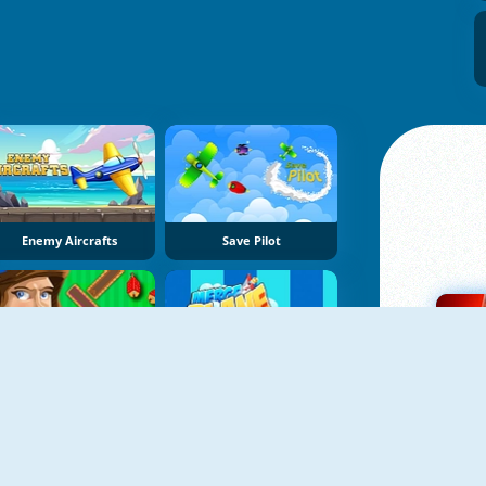
Enemy Aircrafts
Save Pilot
Air Traffic Controller
Plane Merge