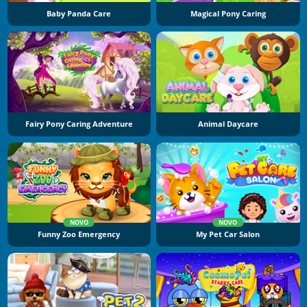
Baby Panda Care
Magical Pony Caring
Fairy Pony Caring Adventure
Animal Daycare
NOVO
NOVO
Funny Zoo Emergency
My Pet Car Salon