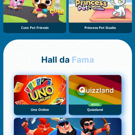
Cute Pet Friends
Princess Pet Studio
Hall da
Fama
NOVO
Uno Online
Quizzland