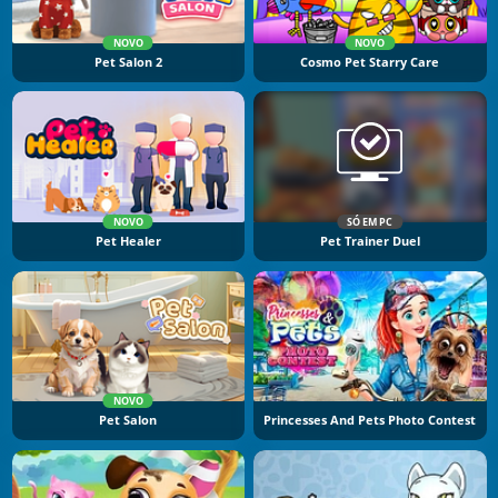
NOVO
NOVO
Pet Salon 2
Cosmo Pet Starry Care
NOVO
SÓ EM PC
Pet Healer
Pet Trainer Duel
NOVO
Pet Salon
Princesses And Pets Photo Contest