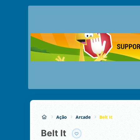
Ação
Arcade
Belt It
Belt It