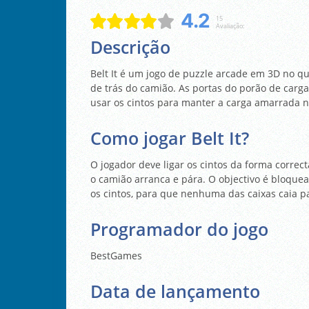
4.2
15
Avaliação:
Descrição
Belt It é um jogo de puzzle arcade em 3D no qu
de trás do camião. As portas do porão de carga
usar os cintos para manter a carga amarrada n
Como jogar Belt It?
O jogador deve ligar os cintos da forma correc
o camião arranca e pára. O objectivo é bloque
os cintos, para que nenhuma das caixas caia p
Programador do jogo
BestGames
Data de lançamento