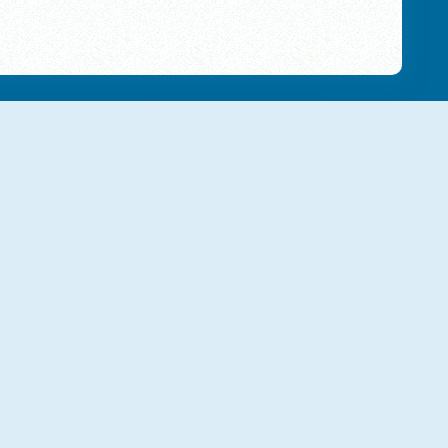
NOVO
NOVO
Halloween Ghost Balls
Pencil Rush 3D
NOVO
NOVO
Roller Coaster
Neon Pong Multiplayer