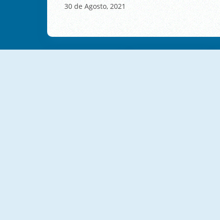
30 de Agosto, 2021
NOVO
NOVO
Catch The Impostor
Pull 'Em All
NOVO
NOVO
2048 Ball Buster
Shower Run