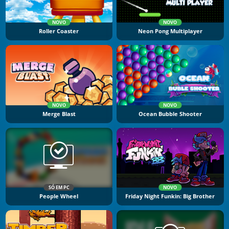
NOVO
NOVO
Roller Coaster
Neon Pong Multiplayer
NOVO
NOVO
Merge Blast
Ocean Bubble Shooter
SÓ EM PC
NOVO
People Wheel
Friday Night Funkin: Big Brother