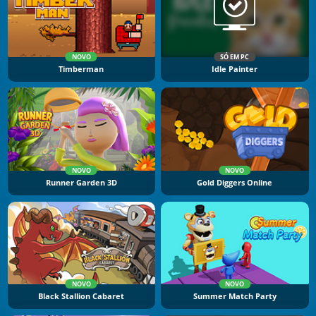
NOVO
SÓ EM PC
Timberman
Idle Painter
NOVO
NOVO
Runner Garden 3D
Gold Diggers Online
NOVO
NOVO
Black Stallion Cabaret
Summer Match Party