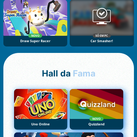
NOVO
SÓ EM PC
Draw Super Racer
Car Smasher!
Hall da
Fama
NOVO
Uno Online
Quizzland