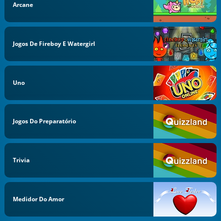
Arcane
Jogos De Fireboy E Watergirl
Uno
Jogos Do Preparatório
Trivia
Medidor Do Amor