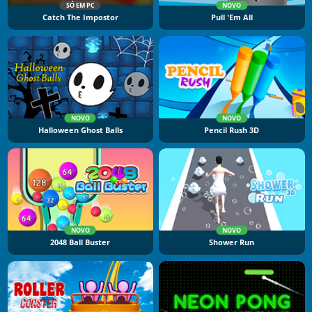
SÓ EM PC
NOVO
Catch The Impostor
Pull 'Em All
NOVO
NOVO
Halloween Ghost Balls
Pencil Rush 3D
NOVO
NOVO
2048 Ball Buster
Shower Run