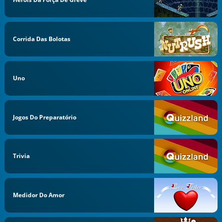
Corrida Das Bolotas
Uno
Jogos Do Preparatório
Trivia
Medidor Do Amor