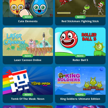
NOVO
NOVO
Cute Elements
Red Stickman: Fighting Stick
NOVO
NOVO
Laser Cannon Online
Roller Ball 5
NOVO
NOVO
Tomb Of The Mask: Neon
King Soldiers: Ultimate Edition