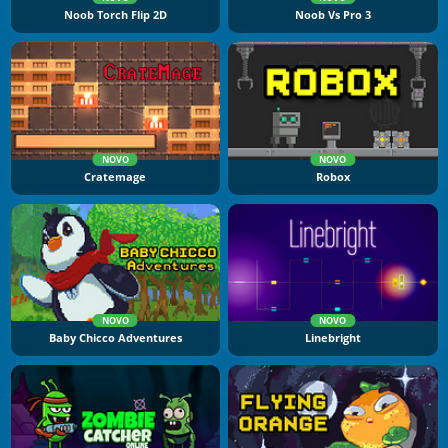
Noob Torch Flip 2D
Noob Vs Pro 3
NOVO
NOVO
Cratemage
Robox
NOVO
NOVO
Baby Chicco Adventures
Linebright