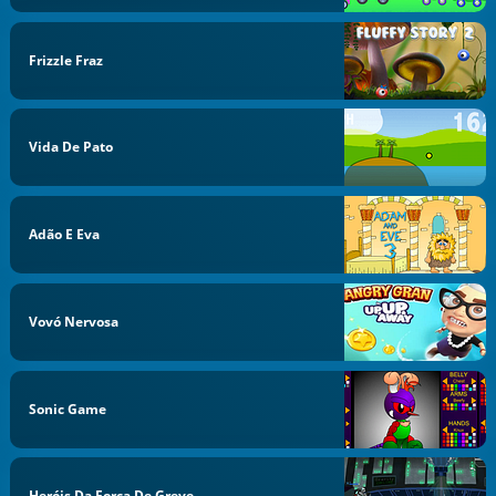
Frizzle Fraz
Vida De Pato
Adão E Eva
Vovó Nervosa
Sonic Game
Heróis Da Força De Greve