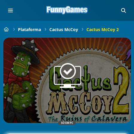
Plataforma
Cactus McCoy
Cactus McCoy 2
SÓ EM PC