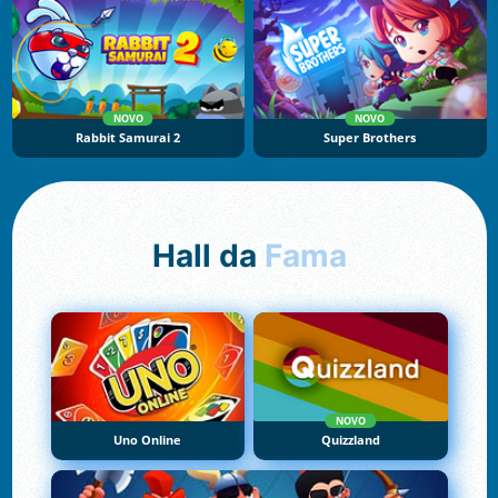
NOVO
NOVO
Rabbit Samurai 2
Super Brothers
Hall da
Fama
NOVO
Uno Online
Quizzland