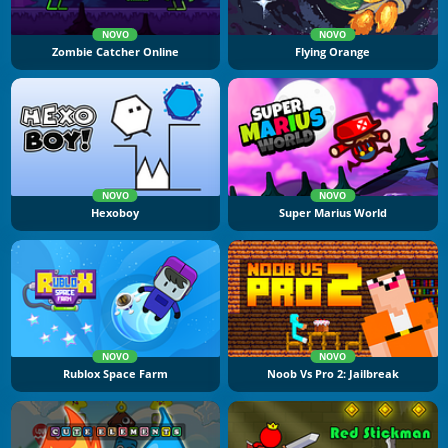
NOVO
NOVO
Zombie Catcher Online
Flying Orange
NOVO
NOVO
Hexoboy
Super Marius World
NOVO
NOVO
Rublox Space Farm
Noob Vs Pro 2: Jailbreak