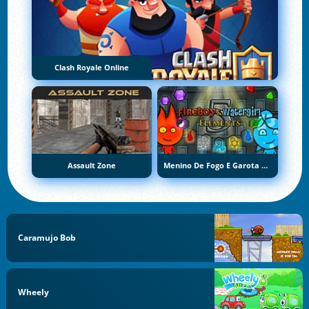
Clash Royale Online
Assault Zone
Menino De Fogo E Garota De Água 5: Elementos
Caramujo Bob
Wheely