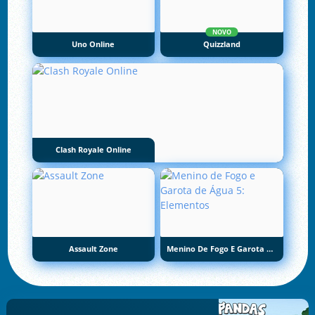
NOVO
Uno Online
Quizzland
Clash Royale Online
Assault Zone
Menino De Fogo E Garota De Água 5: Elementos