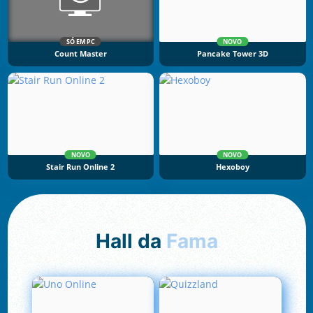
SÓ EM PC
NOVO
Count Master
Pancake Tower 3D
NOVO
NOVO
Stair Run Online 2
Hexoboy
Hall da
Fama