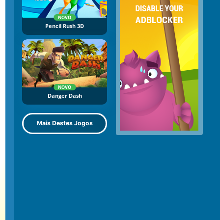
NOVO
Pencil Rush 3D
NOVO
Danger Dash
Mais Destes Jogos