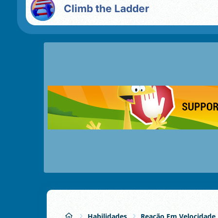
Climb the Ladder
Habilidades
Reação Em Velocidade