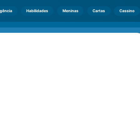
igência
Habilidades
Meninas
Cartas
Cassino