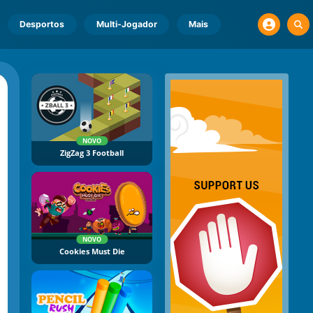
Desportos
Multi-Jogador
Mais
NOVO
ZigZag 3 Football
NOVO
Cookies Must Die