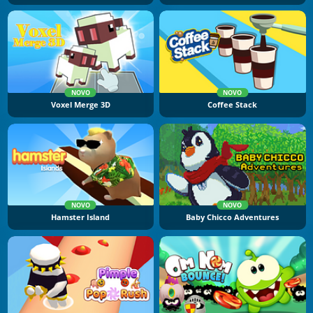
NOVO
NOVO
Voxel Merge 3D
Coffee Stack
NOVO
NOVO
Hamster Island
Baby Chicco Adventures