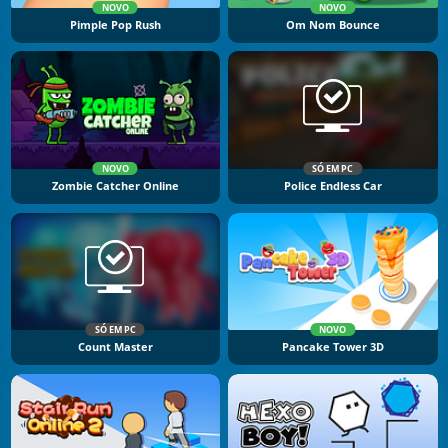
NOVO
NOVO
Pimple Pop Rush
Om Nom Bounce
NOVO
SÓ EM PC
Zombie Catcher Online
Police Endless Car
SÓ EM PC
NOVO
Count Master
Pancake Tower 3D