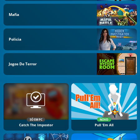
Mafia
Policia
Jogos De Terror
SÓ EM PC
NOVO
Catch The Impostor
Pull 'Em All