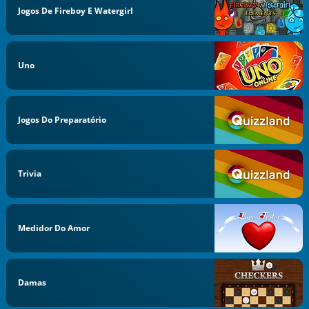
Jogos De Fireboy E Watergirl
Uno
Jogos Do Preparatório
Trivia
Medidor Do Amor
Damas