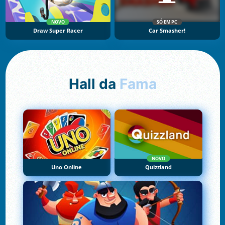
NOVO
SÓ EM PC
Draw Super Racer
Car Smasher!
Hall da
Fama
NOVO
Uno Online
Quizzland