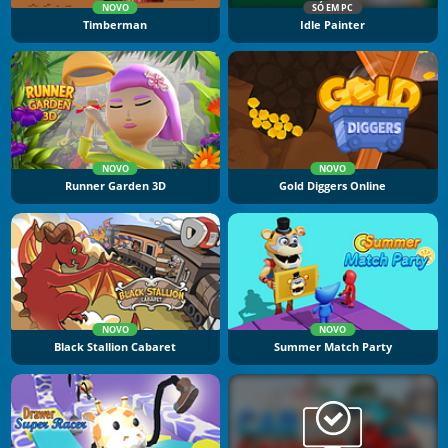
NOVO
SÓ EM PC
Timberman
Idle Painter
NOVO
NOVO
Runner Garden 3D
Gold Diggers Online
NOVO
NOVO
Black Stallion Cabaret
Summer Match Party