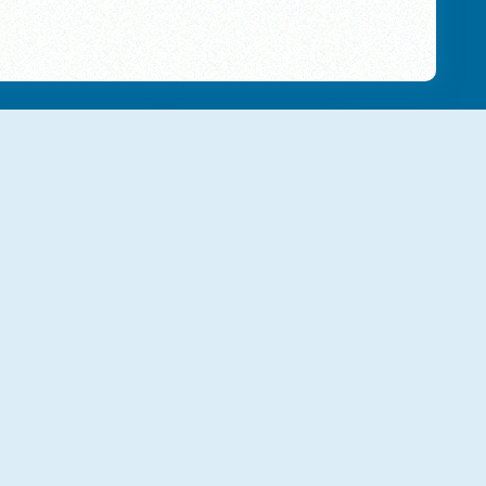
NOVO
NOVO
Halloween Ghost Balls
Pencil Rush 3D
NOVO
NOVO
Roller Coaster
Neon Pong Multiplayer