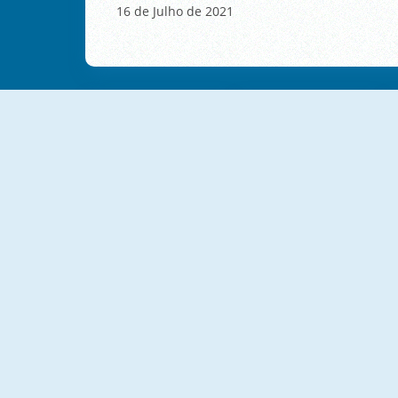
16 de Julho de 2021
NOVO
NOVO
Catch The Impostor
Pull 'Em All
NOVO
NOVO
2048 Ball Buster
Shower Run