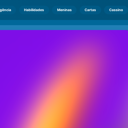
igência
Habilidades
Meninas
Cartas
Cassino