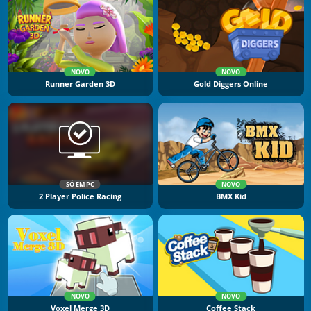
NOVO
NOVO
Runner Garden 3D
Gold Diggers Online
SÓ EM PC
NOVO
2 Player Police Racing
BMX Kid
NOVO
NOVO
Voxel Merge 3D
Coffee Stack