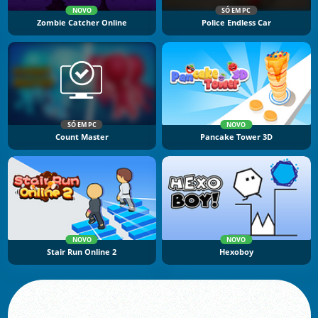
NOVO
SÓ EM PC
Zombie Catcher Online
Police Endless Car
SÓ EM PC
NOVO
Count Master
Pancake Tower 3D
NOVO
NOVO
Stair Run Online 2
Hexoboy