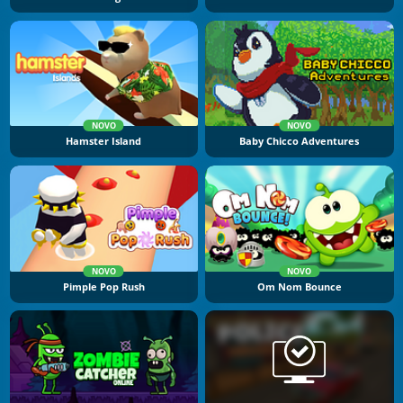
NOVO
NOVO
Hamster Island
Baby Chicco Adventures
NOVO
NOVO
Pimple Pop Rush
Om Nom Bounce