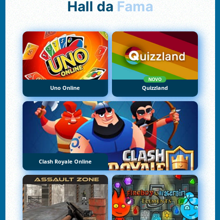
Hall da
Fama
NOVO
Uno Online
Quizzland
Clash Royale Online