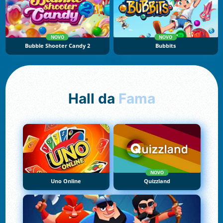
NOVO
NOVO
Bubble Shooter Candy 2
Bubbits
Hall da
Fama
NOVO
Uno Online
Quizzland