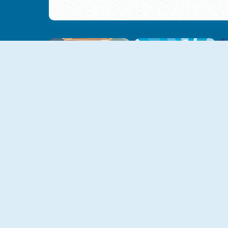
NOVO
NOVO
Catch The Impostor
Pull 'Em All
NOVO
NOVO
2048 Ball Buster
Shower Run
NOVO
NOVO