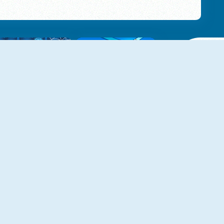
NOVO
NOVO
Halloween Ghost Balls
Pencil Rush 3D
NOVO
NOVO
Roller Coaster
Neon Pong Multiplayer
NOVO
NOVO