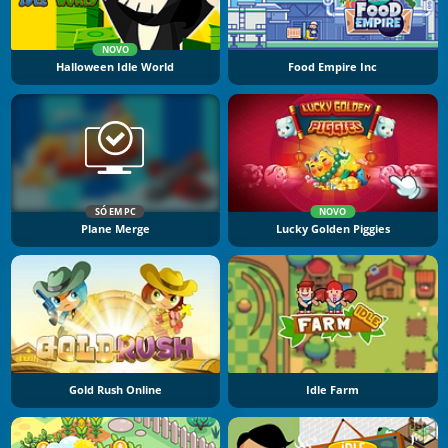
NOVO
Halloween Idle World
Food Empire Inc
SÓ EM PC
NOVO
Plane Merge
Lucky Golden Piggies
Gold Rush Online
Idle Farm