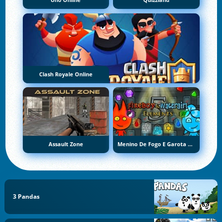
Uno Online
Quizzland
Clash Royale Online
Assault Zone
Menino De Fogo E Garota De Água 5: Elementos
3 Pandas