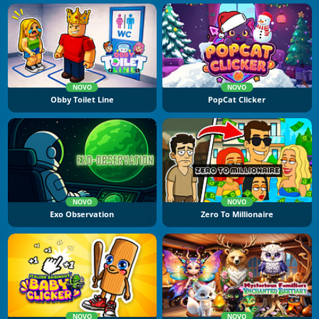
NOVO
NOVO
Obby Toilet Line
PopCat Clicker
NOVO
NOVO
Exo Observation
Zero To Millionaire
NOVO
NOVO