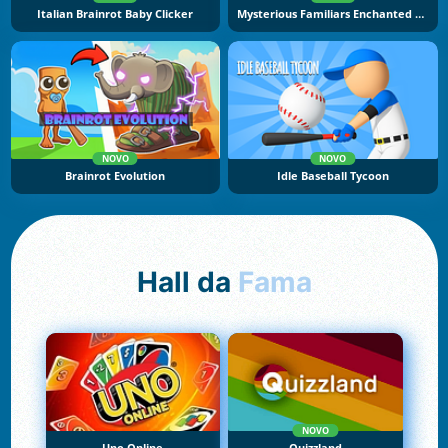
Italian Brainrot Baby Clicker
Mysterious Familiars Enchanted Bestiary
NOVO
NOVO
Brainrot Evolution
Idle Baseball Tycoon
Hall da
Fama
NOVO