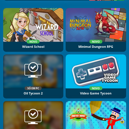
NOVO
NOVO
Wizard School
Minimal Dungeon RPG
SÓ EM PC
NOVO
Oil Tycoon 2
Video Game Tycoon