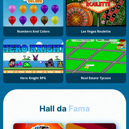
Numbers And Colors
Las Vegas Roulette
Hero Knight RPG
Real Estate Tycoon
Hall da
Fama