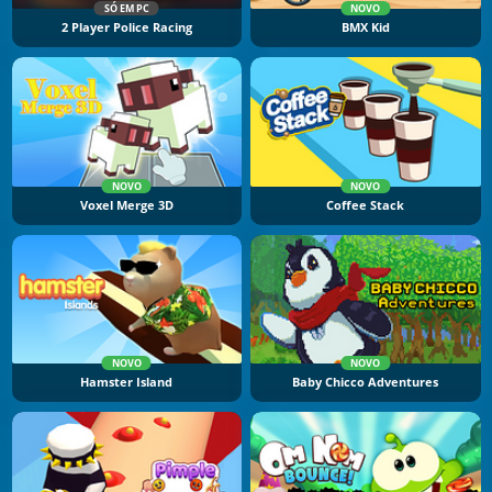
SÓ EM PC
NOVO
2 Player Police Racing
BMX Kid
NOVO
NOVO
Voxel Merge 3D
Coffee Stack
NOVO
NOVO
Hamster Island
Baby Chicco Adventures