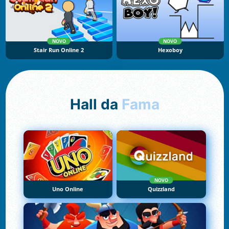
NOVO
NOVO
Stair Run Online 2
Hexoboy
Hall da
Fama
NOVO
Uno Online
Quizzland