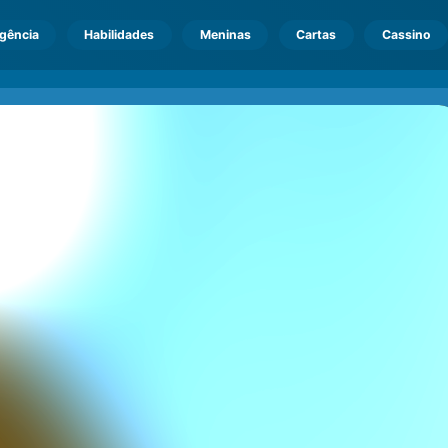
igência
Habilidades
Meninas
Cartas
Cassino