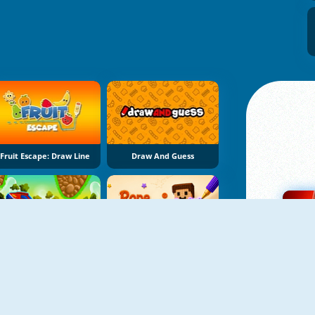
Fruit Escape: Draw Line
Draw And Guess
NOVO
Brainy Cars
Rope Stitch Puzzle