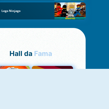
Lego Ninjago
Hall da
Fama
NOVO
Uno Online
Quizzland