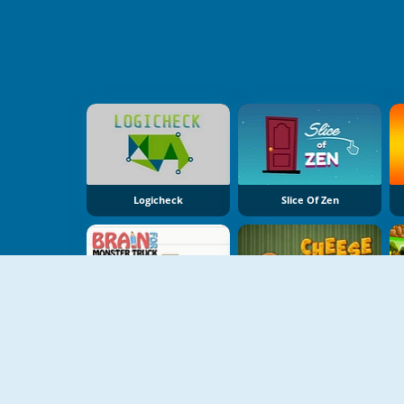
Logicheck
Slice Of Zen
Brain For Monster Truck
Cheese Route