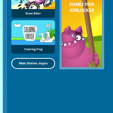
Draw Rider
Coloring Frog
Mais Destes Jogos