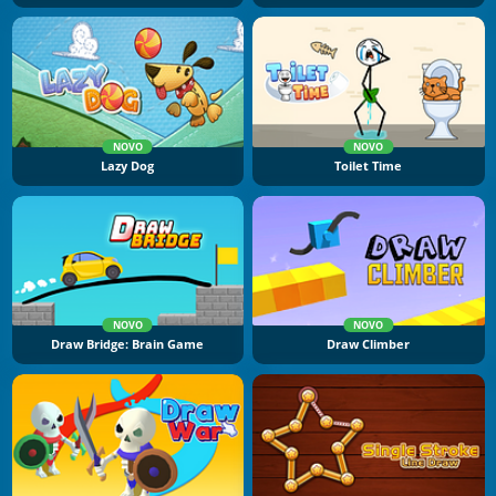
NOVO
NOVO
Lazy Dog
Toilet Time
NOVO
NOVO
Draw Bridge: Brain Game
Draw Climber