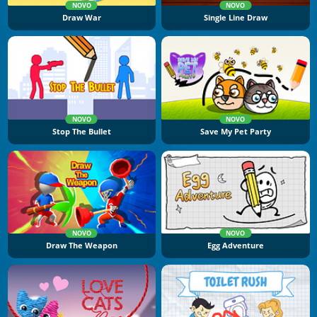
NOVO
NOVO
Draw War
Single Line Draw
NOVO
NOVO
Stop The Bullet
Save My Pet Party
NOVO
NOVO
Draw The Weapon
Egg Adventure