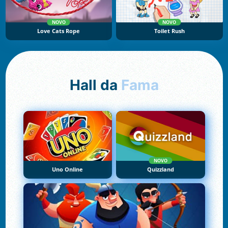
NOVO
NOVO
Love Cats Rope
Toilet Rush
Hall da
Fama
NOVO
Uno Online
Quizzland