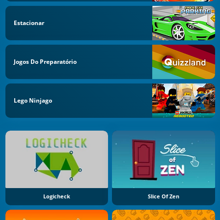
Estacionar
Jogos Do Preparatório
Lego Ninjago
Logicheck
Slice Of Zen