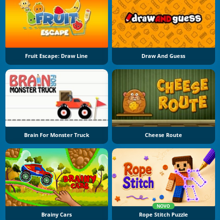
Fruit Escape: Draw Line
Draw And Guess
Brain For Monster Truck
Cheese Route
NOVO
Brainy Cars
Rope Stitch Puzzle