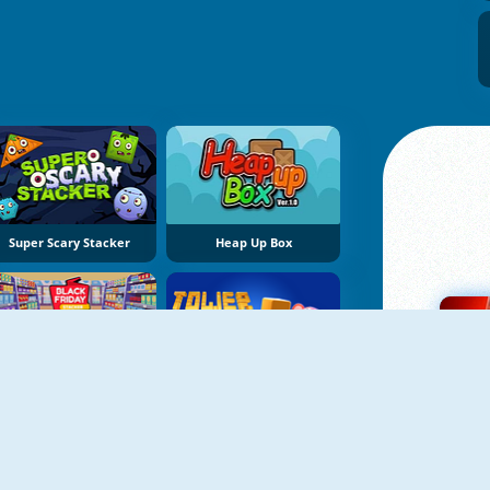
Super Scary Stacker
Heap Up Box
NOVO
NOVO
Black Friday Stacker
Super Snappy Tower