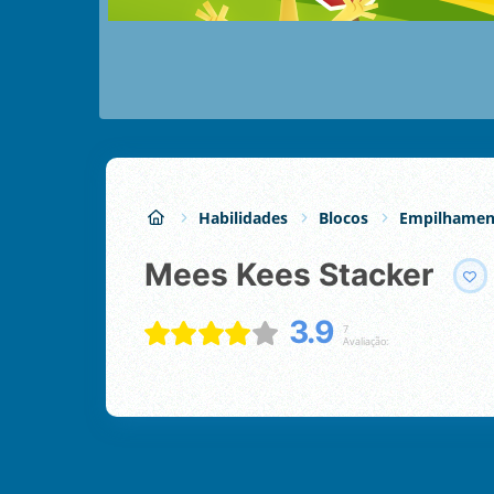
Habilidades
Blocos
Empilhamen
Mees Kees Stacker
3.9
7
Avaliação: