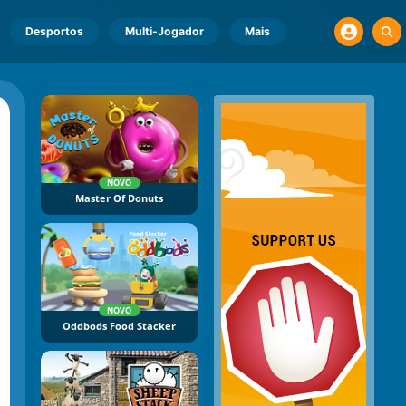
Desportos
Multi-Jogador
Mais
NOVO
Master Of Donuts
NOVO
Oddbods Food Stacker