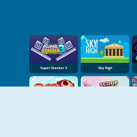
Super Stacker 3
Sky High
NOVO
Super Sticky Stacker
Scoop Tower