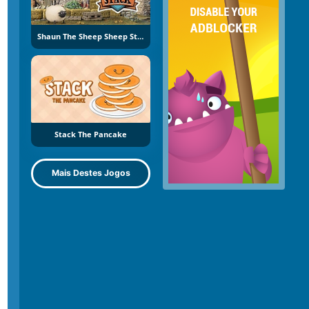
Shaun The Sheep Sheep Stack
Stack The Pancake
Mais Destes Jogos