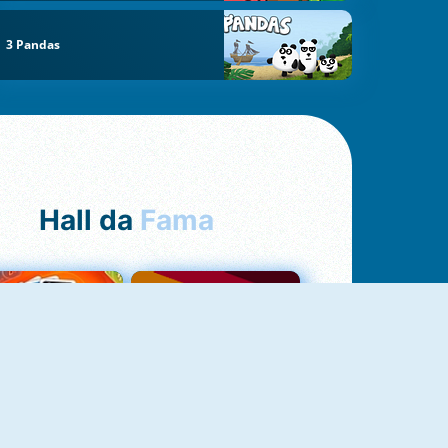
3 Pandas
Hall da
Fama
NOVO
Uno Online
Quizzland