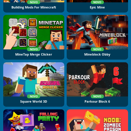
NOVO
NOVO
Building Mods For Minecraft
Epic Mine
NOVO
NOVO
MineTap Merge Clicker
Mineblock Obby
NOVO
NOVO
Square World 3D
Parkour Block 6