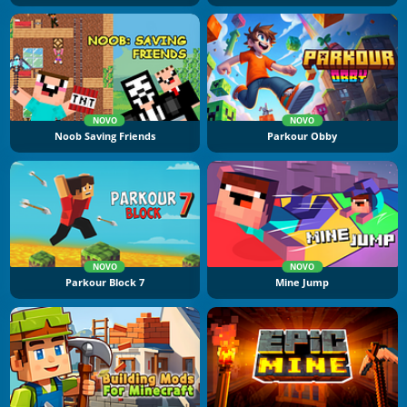
NOVO
NOVO
Noob Saving Friends
Parkour Obby
NOVO
NOVO
Parkour Block 7
Mine Jump