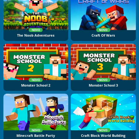
NOVO
NOVO
The Noob Adventures
Craft Of Wars
NOVO
NOVO
Monster School 2
Monster School 3
NOVO
NOVO
Minecraft Battle Party
Craft Block World Building