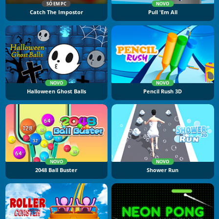
SÓ EM PC
NOVO
Catch The Impostor
Pull 'Em All
NOVO
NOVO
Halloween Ghost Balls
Pencil Rush 3D
NOVO
NOVO
2048 Ball Buster
Shower Run