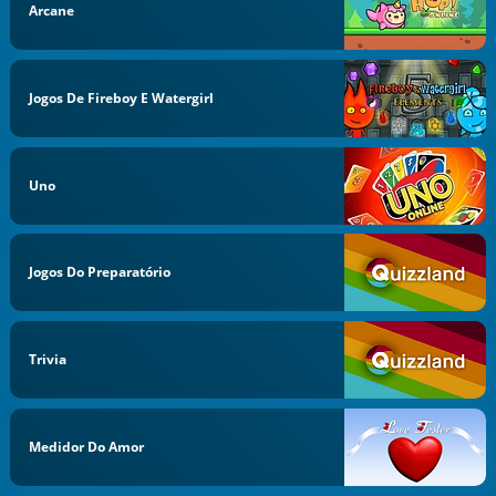
Arcane
Jogos De Fireboy E Watergirl
Uno
Jogos Do Preparatório
Trivia
Medidor Do Amor