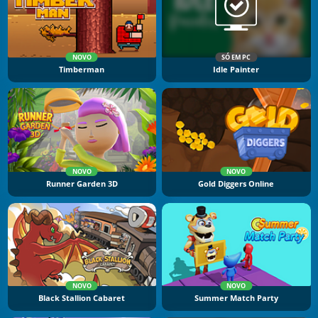
NOVO
SÓ EM PC
Timberman
Idle Painter
NOVO
NOVO
Runner Garden 3D
Gold Diggers Online
NOVO
NOVO
Black Stallion Cabaret
Summer Match Party