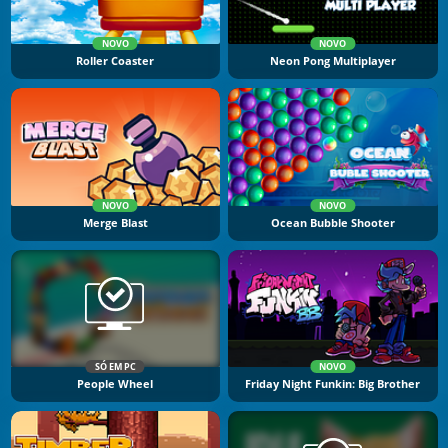
NOVO
NOVO
Roller Coaster
Neon Pong Multiplayer
NOVO
NOVO
Merge Blast
Ocean Bubble Shooter
SÓ EM PC
NOVO
People Wheel
Friday Night Funkin: Big Brother